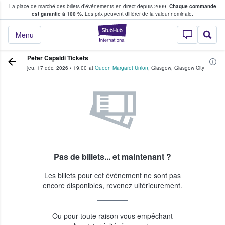
La place de marché des billets d’événements en direct depuis 2009.
Chaque commande
s fans achètent et vendent des billets
est garantie à 100 %.
Les prix peuvent différer de la valeur nominale.
StubHub - Où les f
Menu
Peter Capaldi Tickets
jeu. 17 déc. 2026
•
19:00
at
Queen Margaret Union
,
Glasgow
,
Glasgow City
Pas de billets... et maintenant ?
Les billets pour cet événement ne sont pas
encore disponibles, revenez ultérieurement.
Ou pour toute raison vous empêchant