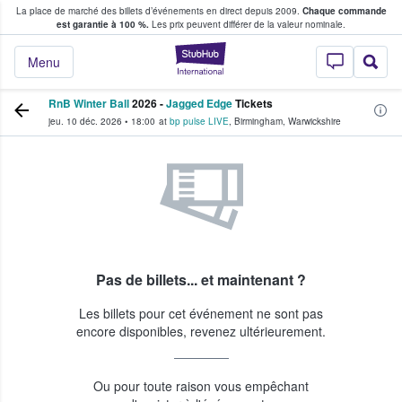
La place de marché des billets d’événements en direct depuis 2009.
Chaque commande
s fans achètent et vendent des billets
est garantie à 100 %.
Les prix peuvent différer de la valeur nominale.
StubHub - Où les f
Menu
RnB Winter Ball
2026 -
Jagged Edge
Tickets
jeu. 10 déc. 2026
•
18:00
at
bp pulse LIVE
,
Birmingham
,
Warwickshire
Pas de billets... et maintenant ?
Les billets pour cet événement ne sont pas
encore disponibles, revenez ultérieurement.
Ou pour toute raison vous empêchant