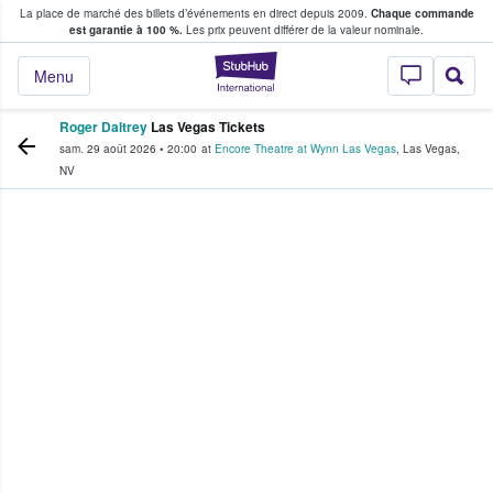
La place de marché des billets d’événements en direct depuis 2009.
Chaque commande
s fans achètent et vendent des billets
est garantie à 100 %.
Les prix peuvent différer de la valeur nominale.
StubHub - Où les f
Menu
Roger Daltrey
Las Vegas Tickets
sam. 29 août 2026
•
20:00
at
Encore Theatre at Wynn Las Vegas
,
Las Vegas
,
NV