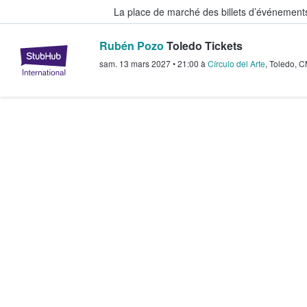
La place de marché des billets d’événement
Rubén Pozo
Toledo Tickets
StubHub - Où les fans achètent e
sam. 13 mars 2027
•
21:00
à
Círculo del Arte
,
Toledo
,
C