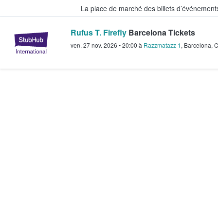
La place de marché des billets d’événement
Rufus T. Firefly
Barcelona Tickets
StubHub - Où les fans achètent e
ven. 27 nov. 2026
•
20:00
à
Razzmatazz 1
,
Barcelona
,
C