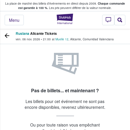
La place de marché des billets d’événements en direct depuis 2009.
Chaque commande
s fans achètent et vendent des billets
est garantie à 100 %.
Les prix peuvent différer de la valeur nominale.
StubHub - Où les f
Menu
Ruslana
Alicante Tickets
ven. 06 nov. 2026
•
21:00
at
Muelle 12
,
Alicante
,
Comunidad Valenciana
Pas de billets... et maintenant ?
Les billets pour cet événement ne sont pas
encore disponibles, revenez ultérieurement.
Ou pour toute raison vous empêchant