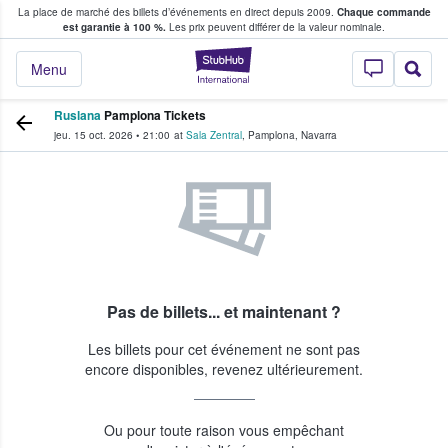
La place de marché des billets d’événements en direct depuis 2009.
Chaque commande
s fans achètent et vendent des billets
est garantie à 100 %.
Les prix peuvent différer de la valeur nominale.
StubHub - Où les f
Menu
Ruslana
Pamplona Tickets
jeu. 15 oct. 2026
•
21:00
at
Sala Zentral
,
Pamplona
,
Navarra
Pas de billets... et maintenant ?
Les billets pour cet événement ne sont pas
encore disponibles, revenez ultérieurement.
Ou pour toute raison vous empêchant