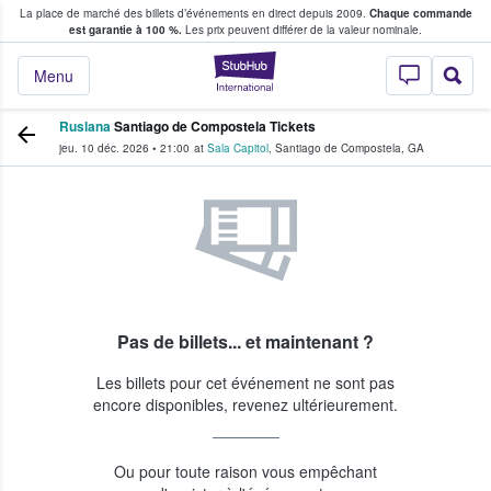
La place de marché des billets d’événements en direct depuis 2009.
Chaque commande
s fans achètent et vendent des billets
est garantie à 100 %.
Les prix peuvent différer de la valeur nominale.
StubHub - Où les f
Menu
Ruslana
Santiago de Compostela Tickets
jeu. 10 déc. 2026
•
21:00
at
Sala Capitol
,
Santiago de Compostela
,
GA
Pas de billets... et maintenant ?
Les billets pour cet événement ne sont pas
encore disponibles, revenez ultérieurement.
Ou pour toute raison vous empêchant