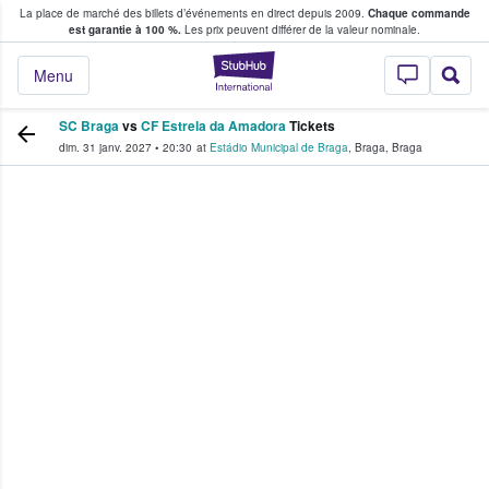
La place de marché des billets d’événements en direct depuis 2009.
Chaque commande
s fans achètent et vendent des billets
est garantie à 100 %.
Les prix peuvent différer de la valeur nominale.
StubHub - Où les f
Menu
SC Braga
vs
CF Estrela da Amadora
Tickets
dim. 31 janv. 2027
•
20:30
at
Estádio Municipal de Braga
,
Braga
,
Braga