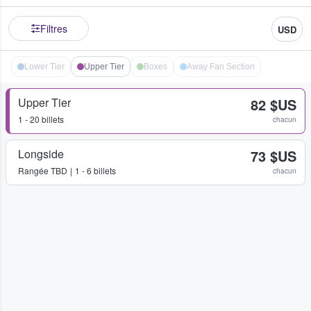
Filtres
USD
Lower Tier
Upper Tier
Boxes
Away Fan Section
Upper Tier
82 $US
1 - 20 billets
chacun
Longside
73 $US
Rangée
TBD
1 - 6 billets
chacun