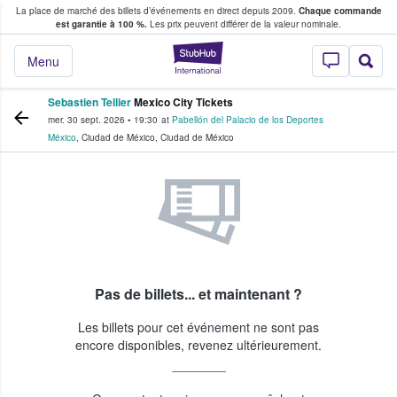
La place de marché des billets d’événements en direct depuis 2009.
Chaque commande
s fans achètent et vendent des billets
est garantie à 100 %.
Les prix peuvent différer de la valeur nominale.
StubHub - Où les f
Menu
Sebastien Tellier
Mexico City Tickets
mer. 30 sept. 2026
•
19:30
at
Pabellón del Palacio de los Deportes
México
,
Ciudad de México
,
Ciudad de México
Pas de billets... et maintenant ?
Les billets pour cet événement ne sont pas
encore disponibles, revenez ultérieurement.