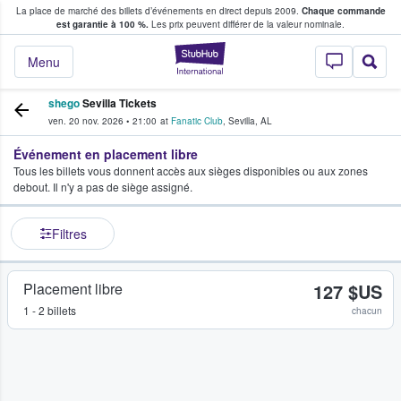
La place de marché des billets d’événements en direct depuis 2009.
Chaque commande
s fans achètent et vendent des billets
est garantie à 100 %.
Les prix peuvent différer de la valeur nominale.
StubHub - Où les f
Menu
shego
Sevilla Tickets
ven. 20 nov. 2026
•
21:00
at
Fanatic Club
,
Sevilla
,
AL
Événement en placement libre
Tous les billets vous donnent accès aux sièges disponibles ou aux zones
debout. Il n'y a pas de siège assigné.
Filtres
Placement libre
127 $US
1 - 2 billets
chacun