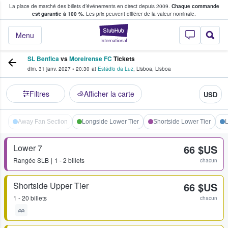
La place de marché des billets d’événements en direct depuis 2009.
Chaque commande
s fans achètent et vendent des billets
est garantie à 100 %.
Les prix peuvent différer de la valeur nominale.
StubHub - Où les f
Menu
SL Benfica
vs
Moreirense FC
Tickets
dim. 31 janv. 2027
•
20:30
at
Estádio da Luz
,
Lisboa
,
Lisboa
Filtres
Afficher la carte
USD
Away Fan Section
Longside Lower Tier
Shortside Lower Tier
L
Lower 7
66 $US
Rangée
SLB
1 - 2 billets
chacun
Shortside Upper Tier
66 $US
1 - 20 billets
chacun