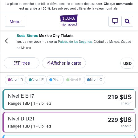
La place de marché des billets d’événements en direct depuis 2009.
Chaque commande
s fans achètent et vendent des billets
est garantie à 100 %.
Les prix peuvent différer de la valeur nominale.
StubHub - Où les f
Menu
Soda Stereo
Mexico City Tickets
lun. 23 nov. 2026
•
21:00
at
Palacio de los Deportes
,
Ciudad de México
,
Ciudad
de México
Filtres
Afficher la carte
USD
Nivel D
Nivel E
Pista
Nivel B
Nivel C
Nivel E E17
219 $US
Rangée
TBD
1 - 8 billets
chacun
Nivel D D21
229 $US
Rangée
TBD
1 - 8 billets
chacun