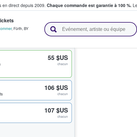
s en direct depuis 2009.
Chaque commande est garantie à 100 %.
Le
ickets
t vendent des billets
Sommer
,
Fürth
,
BY
55 $US
s
chacun
106 $US
ts
chacun
107 $US
chacun