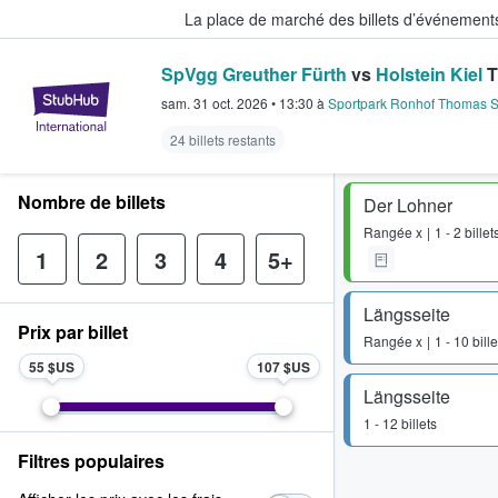
La place de marché des billets d’événement
SpVgg Greuther Fürth
vs
Holstein Kiel
T
StubHub - Où les fans achètent e
sam. 31 oct. 2026
•
13:30
à
Sportpark Ronhof Thomas 
24 billets restants
Nombre de billets
Der Lohner
Rangée
x
1 - 2 billet
1
2
3
4
5+
Längsseite
Prix par billet
Rangée
x
1 - 10 bille
55 $US
107 $US
Längsseite
1 - 12 billets
Filtres populaires