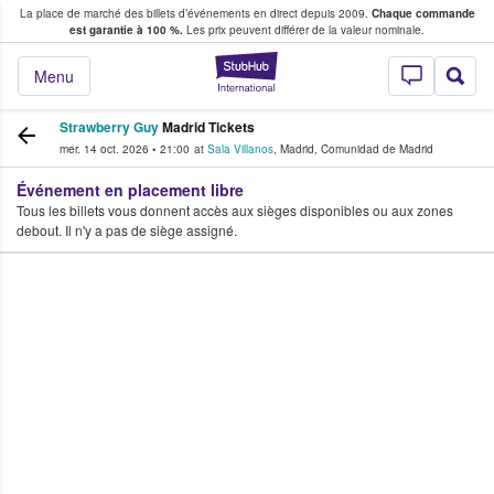
La place de marché des billets d’événements en direct depuis 2009.
Chaque commande
s fans achètent et vendent des billets
est garantie à 100 %.
Les prix peuvent différer de la valeur nominale.
StubHub - Où les f
Menu
Strawberry Guy
Madrid Tickets
mer. 14 oct. 2026
•
21:00
at
Sala Villanos
,
Madrid
,
Comunidad de Madrid
Événement en placement libre
Tous les billets vous donnent accès aux sièges disponibles ou aux zones
debout. Il n'y a pas de siège assigné.