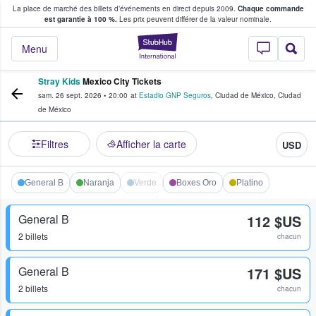
La place de marché des billets d’événements en direct depuis 2009.
Chaque commande
s fans achètent et vendent des billets
est garantie à 100 %.
Les prix peuvent différer de la valeur nominale.
StubHub - Où les f
Menu
Stray Kids
Mexico City Tickets
sam. 26 sept. 2026
•
20:00
at
Estadio GNP Seguros
,
Ciudad de México
,
Ciudad
de México
Filtres
Afficher la carte
USD
General B
Naranja
Verde
Boxes Oro
Platino
General B
112 $US
2 billets
chacun
General B
171 $US
2 billets
chacun