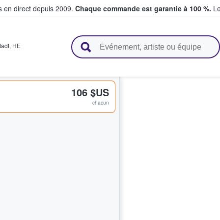
s en direct depuis 2009.
Chaque commande est garantie à 100 %.
Le
t vendent des billets
tadt
,
HE
106 $US
chacun