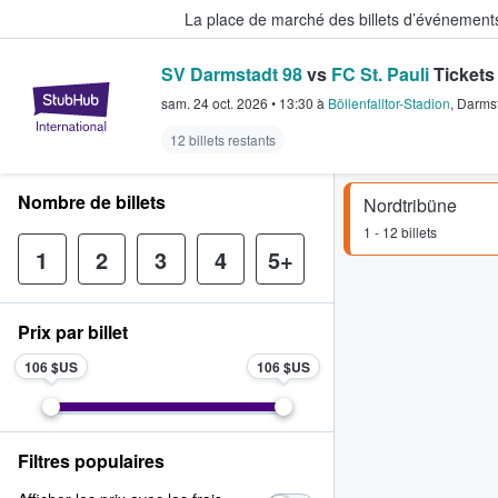
La place de marché des billets d’événement
SV Darmstadt 98
vs
FC St. Pauli
Tickets
StubHub - Où les fans achètent e
sam. 24 oct. 2026
•
13:30
à
Böllenfalltor-Stadion
,
Darms
12 billets restants
Nombre de billets
Nordtribüne
1 - 12 billets
1
2
3
4
5+
Prix par billet
106 $US
106 $US
Filtres populaires