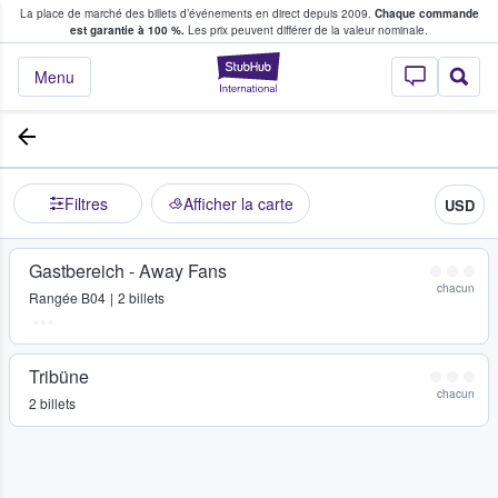
La place de marché des billets d’événements en direct depuis 2009.
Chaque commande
s fans achètent et vendent des billets
est garantie à 100 %.
Les prix peuvent différer de la valeur nominale.
StubHub - Où les f
Menu
Filtres
Afficher la carte
USD
Gastbereich - Away Fans
chacun
Rangée
B04
2 billets
Tribüne
chacun
2 billets