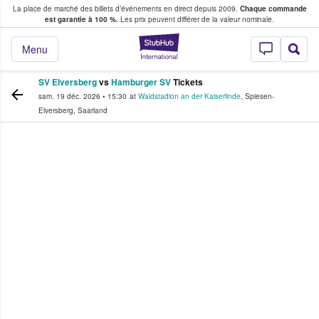
La place de marché des billets d’événements en direct depuis 2009.
Chaque commande
s fans achètent et vendent des billets
est garantie à 100 %.
Les prix peuvent différer de la valeur nominale.
StubHub - Où les f
Menu
SV Elversberg
vs
Hamburger SV
Tickets
sam. 19 déc. 2026
•
15:30
at
Waldstadion an der Kaiserlinde
,
Spiesen-
Elversberg
,
Saarland