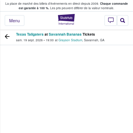
La place de marché des billets d’événements en direct depuis 2009.
Chaque commande
s fans achètent et vendent des billets
est garantie à 100 %.
Les prix peuvent différer de la valeur nominale.
StubHub - Où les f
Menu
Texas Tailgaters
at
Savannah Bananas
Tickets
sam. 19 sept. 2026
•
19:00
at
Grayson Stadium
,
Savannah
,
GA