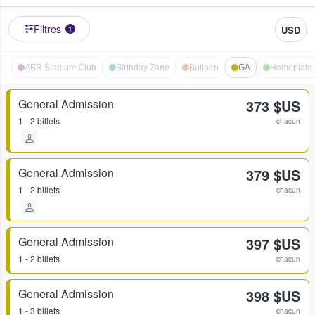
Filtres
USD
1
ABR Stadium Club
Birthday Zone
Bullpen
GA
Homeplate
General Admission
373 $US
1 - 2 billets
chacun
General Admission
379 $US
1 - 2 billets
chacun
General Admission
397 $US
1 - 2 billets
chacun
General Admission
398 $US
1 - 3 billets
chacun