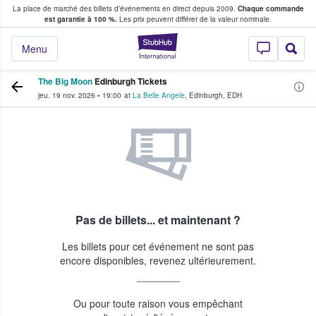
La place de marché des billets d’événements en direct depuis 2009.
Chaque commande
s fans achètent et vendent des billets
est garantie à 100 %.
Les prix peuvent différer de la valeur nominale.
StubHub - Où les f
Menu
The Big Moon
Edinburgh Tickets
jeu. 19 nov. 2026
•
19:00
at
La Belle Angele
,
Edinburgh
,
EDH
Pas de billets... et maintenant ?
Les billets pour cet événement ne sont pas
encore disponibles, revenez ultérieurement.
Ou pour toute raison vous empêchant