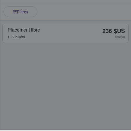
Filtres
Placement libre
236 $US
1 - 2 billets
chacun