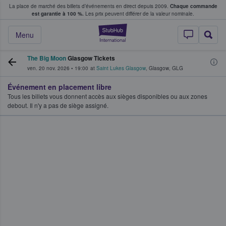
La place de marché des billets d’événements en direct depuis 2009.
Chaque commande
s fans achètent et vendent des billets
est garantie à 100 %.
Les prix peuvent différer de la valeur nominale.
StubHub - Où les f
Menu
The Big Moon
Glasgow Tickets
ven. 20 nov. 2026
•
19:00
at
Saint Lukes Glasgow
,
Glasgow
,
GLG
Événement en placement libre
Tous les billets vous donnent accès aux sièges disponibles ou aux zones
debout. Il n'y a pas de siège assigné.