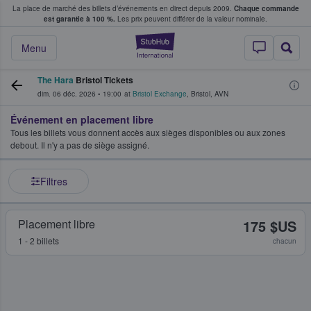
La place de marché des billets d’événements en direct depuis 2009.
Chaque commande
s fans achètent et vendent des billets
est garantie à 100 %.
Les prix peuvent différer de la valeur nominale.
StubHub - Où les f
Menu
The Hara
Bristol Tickets
dim. 06 déc. 2026
•
19:00
at
Bristol Exchange
,
Bristol
,
AVN
Événement en placement libre
Tous les billets vous donnent accès aux sièges disponibles ou aux zones
debout. Il n'y a pas de siège assigné.
Filtres
Placement libre
175 $US
1 - 2 billets
chacun