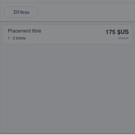
Filtres
Placement libre
175 $US
1 - 2 billets
chacun