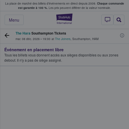
La place de marché des billets d’événements en direct depuis 2009.
Chaque commande
s fans achètent et vendent des billets
est garantie à 100 %.
Les prix peuvent différer de la valeur nominale.
StubHub - Où les f
Menu
The Hara
Southampton Tickets
mar. 08 déc. 2026
•
19:00
at
The Joiners
,
Southampton
,
HAM
Événement en placement libre
Tous les billets vous donnent accès aux sièges disponibles ou aux zones
debout. Il n'y a pas de siège assigné.