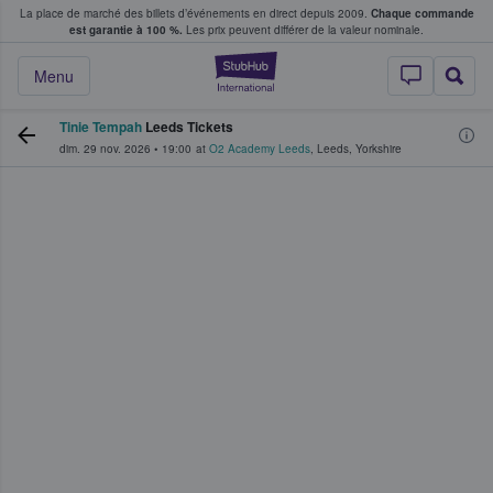
La place de marché des billets d’événements en direct depuis 2009.
Chaque commande
s fans achètent et vendent des billets
est garantie à 100 %.
Les prix peuvent différer de la valeur nominale.
StubHub - Où les f
Menu
Tinie Tempah
Leeds Tickets
dim. 29 nov. 2026
•
19:00
at
O2 Academy Leeds
,
Leeds
,
Yorkshire