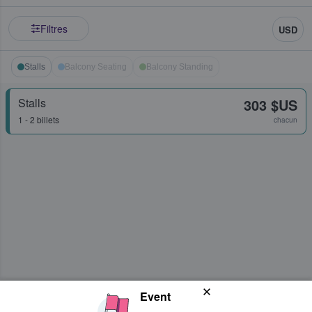
Filtres
USD
Stalls
Balcony Seating
Balcony Standing
Stalls
303 $US
1 - 2 billets
chacun
Event