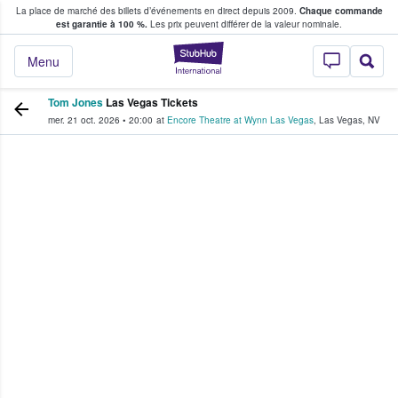
La place de marché des billets d’événements en direct depuis 2009.
Chaque commande
s fans achètent et vendent des billets
est garantie à 100 %.
Les prix peuvent différer de la valeur nominale.
StubHub - Où les f
Menu
Tom Jones
Las Vegas Tickets
mer. 21 oct. 2026
•
20:00
at
Encore Theatre at Wynn Las Vegas
,
Las Vegas
,
NV