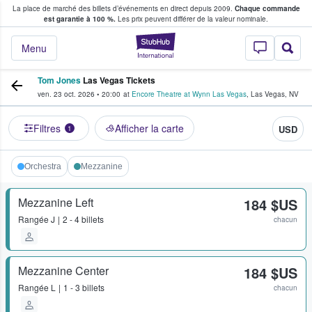
La place de marché des billets d’événements en direct depuis 2009.
Chaque commande
s fans achètent et vendent des billets
est garantie à 100 %.
Les prix peuvent différer de la valeur nominale.
StubHub - Où les f
Menu
Tom Jones
Las Vegas Tickets
ven. 23 oct. 2026
•
20:00
at
Encore Theatre at Wynn Las Vegas
,
Las Vegas
,
NV
Filtres
Afficher la carte
USD
1
Orchestra
Mezzanine
Mezzanine Left
184 $US
Rangée
J
2 - 4 billets
chacun
Mezzanine Center
184 $US
Rangée
L
1 - 3 billets
chacun