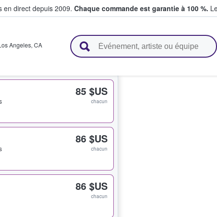
s en direct depuis 2009.
Chaque commande est garantie à 100 %.
Le
t vendent des billets
Los Angeles
,
CA
85 $US
s
chacun
86 $US
s
chacun
86 $US
chacun