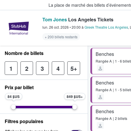
La place de marché des billets d’événement
Tom Jones
Los Angeles Tickets
StubHub - Où les fans achètent e
lun. 26 oct. 2026
•
20:00
à
Greek Theatre Los Angeles
,
+ 200 billets restants
Nombre de billets
Benches
Rangée
A
1 - 6 billet
1
2
3
4
5+
Benches
Prix par billet
Rangée
A
1 - 5 billet
84 $US
849 $US
Benches
Rangée
A
2 billets
Filtres populaires