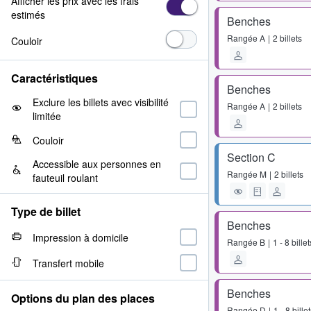
Afficher les prix avec les frais
estimés
Benches
Rangée
A
2 billets
Couloir
Caractéristiques
Benches
Exclure les billets avec visibilité
Rangée
A
2 billets
limitée
Couloir
Section C
Accessible aux personnes en
Rangée
M
2 billets
fauteuil roulant
Type de billet
Benches
Impression à domicile
Rangée
B
1 - 8 billet
Transfert mobile
Benches
Options du plan des places
Rangée
D
1 - 8 bille