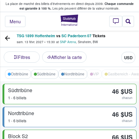
La place de marché des billets d’événements en direct depuis 2009.
Chaque commande
s fans achètent et vendent des billets
est garantie à 100 %.
Les prix peuvent différer de la valeur nominale.
StubHub - Où les f
Menu
TSG 1899 Hoffenheim
vs
SC Paderborn 07
Tickets
sam. 13 févr. 2027
•
15:30
at
SNP Arena
,
Sinsheim
,
BW
Filtres
Afficher la carte
USD
Osttribüne
Südtribüne
Nordtribüne
VIP
Gastbereich - Awa
Südtribüne
46 $US
1 - 6 billets
chacun
Nordtribüne
46 $US
1 - 6 billets
chacun
Block S2
66 $US