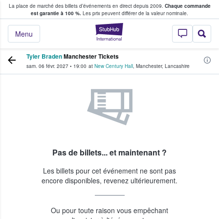
La place de marché des billets d’événements en direct depuis 2009.
Chaque commande
s fans achètent et vendent des billets
est garantie à 100 %.
Les prix peuvent différer de la valeur nominale.
StubHub - Où les f
Menu
Tyler Braden
Manchester Tickets
sam. 06 févr. 2027
•
19:00
at
New Century Hall
,
Manchester
,
Lancashire
Pas de billets... et maintenant ?
Les billets pour cet événement ne sont pas
encore disponibles, revenez ultérieurement.
Ou pour toute raison vous empêchant