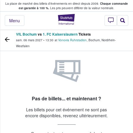
La place de marché des billets d’événements en direct depuis 2009.
Chaque commande
s fans achètent et vendent des billets
est garantie à 100 %.
Les prix peuvent différer de la valeur nominale.
StubHub - Où les f
Menu
VfL Bochum
vs
1. FC Kaiserslautern
Tickets
sam. 06 mars 2027
•
13:30
at
Vonovia Ruhrstadion
,
Bochum
,
Nordrhein-
Westfalen
Pas de billets... et maintenant ?
Les billets pour cet événement ne sont pas
encore disponibles, revenez ultérieurement.