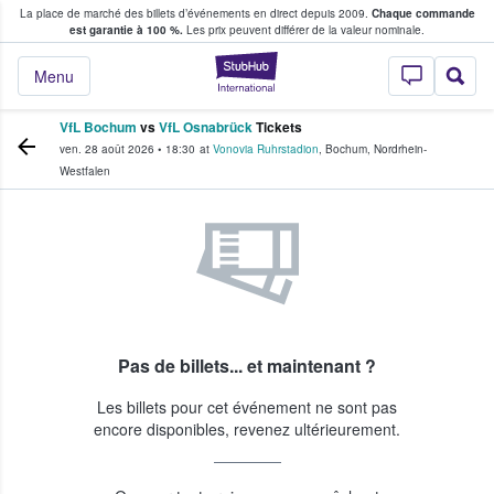
La place de marché des billets d’événements en direct depuis 2009.
Chaque commande
s fans achètent et vendent des billets
est garantie à 100 %.
Les prix peuvent différer de la valeur nominale.
StubHub - Où les f
Menu
VfL Bochum
vs
VfL Osnabrück
Tickets
ven. 28 août 2026
•
18:30
at
Vonovia Ruhrstadion
,
Bochum
,
Nordrhein-
Westfalen
Pas de billets... et maintenant ?
Les billets pour cet événement ne sont pas
encore disponibles, revenez ultérieurement.