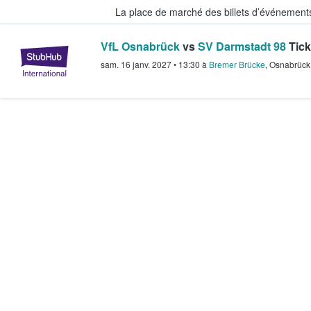
La place de marché des billets d’événement
VfL Osnabrück
vs
SV Darmstadt 98
Tick
StubHub - Où les fans achètent e
sam. 16 janv. 2027
•
13:30
à
Bremer Brücke
,
Osnabrück