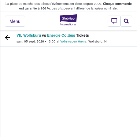
La place de marché des billets d’événements en direct depuis 2009.
Chaque commande
s fans achètent et vendent des billets
est garantie à 100 %.
Les prix peuvent différer de la valeur nominale.
StubHub - Où les f
Menu
VfL Wolfsburg
vs
Energie Cottbus
Tickets
sam. 05 sept. 2026
•
13:00
at
Volkswagen Arena
,
Wolfsburg
,
NI