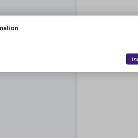
mation
D'