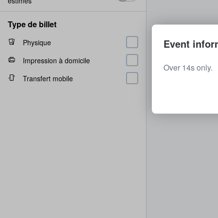
estimés
Type de billet
Event infor
Physique
Impression à domicile
Over 14s only.
Transfert mobile