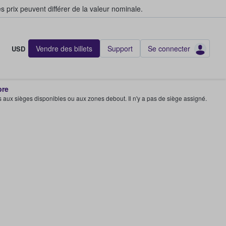
s prix peuvent différer de la valeur nominale.
Vendre des billets
Support
Se connecter
USD
bre
s aux sièges disponibles ou aux zones debout. Il n'y a pas de siège assigné.