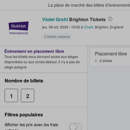
La place de marché des billets d’événement
Violet Grohl
Brighton Tickets
StubHub - Où les fans achètent e
jeu. 08 oct. 2026
•
19:00
à
Chalk
,
Brighton
,
England
2 billets restants
Événement en placement libre
Placement libre
Tous les billets vous donnent accès aux sièges
1 - 2 billets
disponibles ou aux zones debout. Il n'y a pas de
siège assigné.
Nombre de billets
1
2
Filtres populaires
Afficher les prix avec les frais