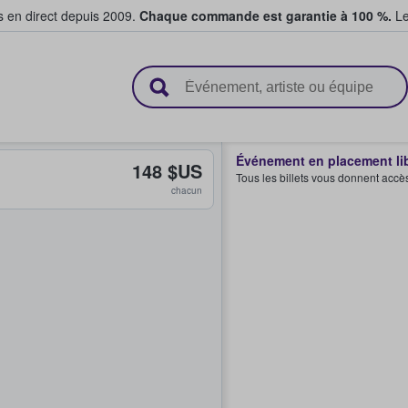
s en direct depuis 2009.
Chaque commande est garantie à 100 %.
Le
t vendent des billets
Événement en placement li
148 $US
Tous les billets vous donnent accè
chacun