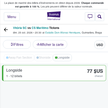
La place de marché des billets d’événements en direct depuis 2009.
Chaque commande
s fans achètent et vendent des billets
est garantie à 100 %.
Les prix peuvent différer de la valeur nominale.
StubHub - Où les f
Menu
Vitória SC
vs
CS Marítimo
Tickets
dim. 25 oct. 2026
•
20:30
at
Estádio Dom Afonso Henriques
,
Guimarães
,
Braga
Filtres
Afficher la carte
USD
Away Fan Section
Shorside
Longside
Longside
77 $US
1 - 12 billets
chacun