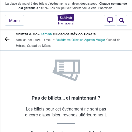
La place de marché des billets d’événements en direct depuis 2009.
Chaque commande
s fans achètent et vendent des billets
est garantie à 100 %.
Les prix peuvent différer de la valeur nominale.
StubHub - Où les f
Menu
Shimza & Co -
Zamna
Ciudad de México Tickets
sam. 31 oct. 2026
•
17:00
at
Velódromo Olímpico Agustín Melgar
,
Ciudad de
México
,
Ciudad de México
Pas de billets... et maintenant ?
Les billets pour cet événement ne sont pas
encore disponibles, revenez ultérieurement.