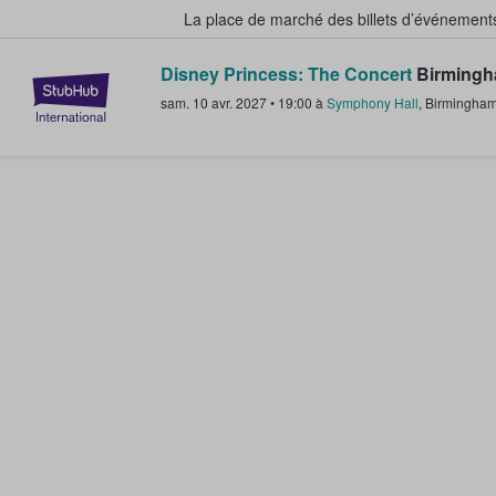
La place de marché des billets d’événement
Disney Princess: The Concert
Birmingh
StubHub - Où les fans achètent e
sam. 10 avr. 2027
•
19:00
à
Symphony Hall
,
Birmingha