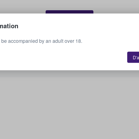
Vendez vos billets
mation
 be accompanied by an adult over 18.
Voir tous les événements à venir
D'
Vous souhaiteriez connaître d'autres options ?
Découvrez les options disponibles.