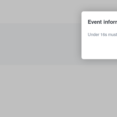
Event infor
Under 16s must