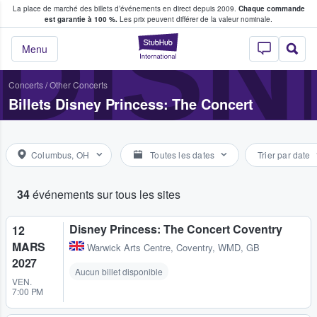
La place de marché des billets d’événements en direct depuis 2009.
Chaque commande
s fans achètent et vendent des billets
DISN
est garantie à 100 %.
Les prix peuvent différer de la valeur nominale.
StubHub - Où les f
Menu
Concerts
/
Other Concerts
Billets Disney Princess: The Concert
Columbus, OH
Toutes les dates
Trier par date
34
événements sur tous les sites
Disney Princess: The Concert Coventry
12
MARS
Warwick Arts Centre
,
Coventry, WMD, GB
2027
Aucun billet disponible
VEN.
7:00 PM