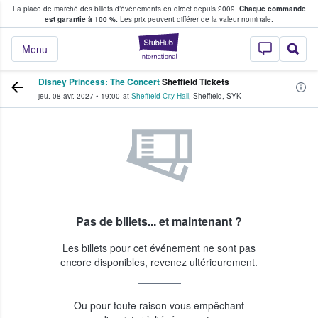
La place de marché des billets d’événements en direct depuis 2009.
Chaque commande
s fans achètent et vendent des billets
est garantie à 100 %.
Les prix peuvent différer de la valeur nominale.
StubHub - Où les f
Menu
Disney Princess: The Concert
Sheffield Tickets
jeu. 08 avr. 2027
•
19:00
at
Sheffield City Hall
,
Sheffield
,
SYK
Pas de billets... et maintenant ?
Les billets pour cet événement ne sont pas
encore disponibles, revenez ultérieurement.
Ou pour toute raison vous empêchant