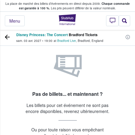
La place de marché des billets d’événements en direct depuis 2009.
Chaque commande
s fans achètent et vendent des billets
est garantie à 100 %.
Les prix peuvent différer de la valeur nominale.
StubHub - Où les f
Menu
Disney Princess: The Concert
Bradford Tickets
sam. 03 avr. 2027
•
19:00
at
Bradford Live
,
Bradford
,
England
Pas de billets... et maintenant ?
Les billets pour cet événement ne sont pas
encore disponibles, revenez ultérieurement.
Ou pour toute raison vous empêchant