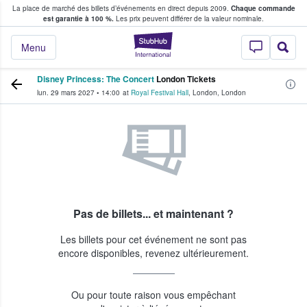
La place de marché des billets d’événements en direct depuis 2009.
Chaque commande
s fans achètent et vendent des billets
est garantie à 100 %.
Les prix peuvent différer de la valeur nominale.
StubHub - Où les f
Menu
Disney Princess: The Concert
London Tickets
lun. 29 mars 2027
•
14:00
at
Royal Festival Hall
,
London
,
London
Pas de billets... et maintenant ?
Les billets pour cet événement ne sont pas
encore disponibles, revenez ultérieurement.
Ou pour toute raison vous empêchant