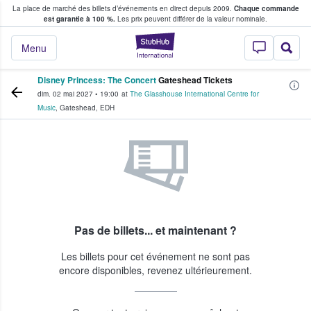
La place de marché des billets d’événements en direct depuis 2009.
Chaque commande
s fans achètent et vendent des billets
est garantie à 100 %.
Les prix peuvent différer de la valeur nominale.
StubHub - Où les f
Menu
Disney Princess: The Concert
Gateshead Tickets
dim. 02 mai 2027
•
19:00
at
The Glasshouse International Centre for
Music
,
Gateshead
,
EDH
Pas de billets... et maintenant ?
Les billets pour cet événement ne sont pas
encore disponibles, revenez ultérieurement.