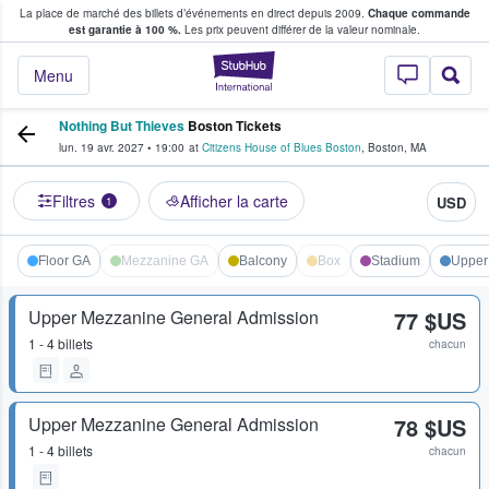
La place de marché des billets d’événements en direct depuis 2009.
Chaque commande
s fans achètent et vendent des billets
est garantie à 100 %.
Les prix peuvent différer de la valeur nominale.
StubHub - Où les f
Menu
Nothing But Thieves
Boston Tickets
lun. 19 avr. 2027
•
19:00
at
Citizens House of Blues Boston
,
Boston
,
MA
Filtres
Afficher la carte
USD
1
Floor GA
Mezzanine GA
Balcony
Box
Stadium
Upper
Upper Mezzanine General Admission
77 $US
1 - 4 billets
chacun
Upper Mezzanine General Admission
78 $US
1 - 4 billets
chacun