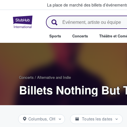
La place de marché des billets d’événement
StubHub - Où les fans achètent 
Sports
Concerts
Théâtre et Com
Concerts
/
Alternative and Indie
Billets Nothing But 
Columbus, OH
Toutes les dates