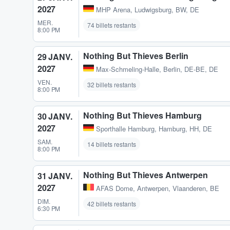
2027
MHP Arena
,
Ludwigsburg, BW, DE
MER.
74 billets restants
8:00 PM
Nothing But Thieves Berlin
29 JANV.
2027
Max-Schmeling-Halle
,
Berlin, DE-BE, DE
VEN.
32 billets restants
8:00 PM
Nothing But Thieves Hamburg
30 JANV.
2027
Sporthalle Hamburg
,
Hamburg, HH, DE
SAM.
14 billets restants
8:00 PM
Nothing But Thieves Antwerpen
31 JANV.
2027
AFAS Dome
,
Antwerpen, Vlaanderen, BE
DIM.
42 billets restants
6:30 PM