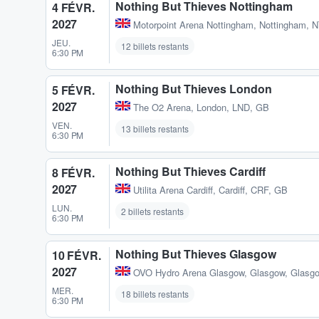
Nothing But Thieves Nottingham
4 FÉVR.
2027
Motorpoint Arena Nottingham
,
Nottingham, 
JEU.
12 billets restants
6:30 PM
Nothing But Thieves London
5 FÉVR.
2027
The O2 Arena
,
London, LND, GB
VEN.
13 billets restants
6:30 PM
Nothing But Thieves Cardiff
8 FÉVR.
2027
Utilita Arena Cardiff
,
Cardiff, CRF, GB
LUN.
2 billets restants
6:30 PM
Nothing But Thieves Glasgow
10 FÉVR.
2027
OVO Hydro Arena Glasgow
,
Glasgow, Glasg
MER.
18 billets restants
6:30 PM