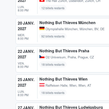
2027
The Hall Zürich
,
Dübendorf, Zurich, CH
LUN.
12 billets restants
8:00 PM
Nothing But Thieves München
20 JANV.
2027
Olympiahalle München
,
München, BV, DE
MER.
92 billets restants
8:00 PM
Nothing But Thieves Praha
22 JANV.
2027
O2 Universum
,
Praha, Prague, CZ
VEN.
18 billets restants
8:00 PM
Nothing But Thieves Wien
25 JANV.
2027
Raiffeisen Halle
,
Wien, Wien, AT
LUN.
18 billets restants
8:00 PM
Nothing But Thieves Ludwigsburg
27 JANV.