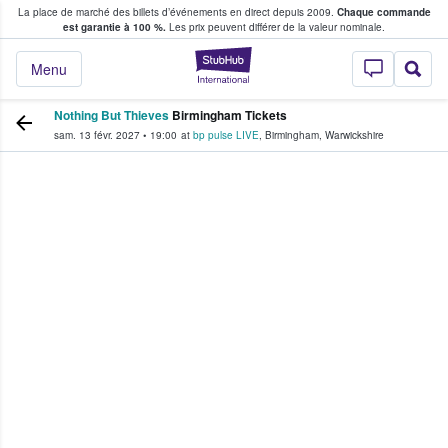
La place de marché des billets d’événements en direct depuis 2009.
Chaque commande
s fans achètent et vendent des billets
est garantie à 100 %.
Les prix peuvent différer de la valeur nominale.
StubHub - Où les f
Menu
Nothing But Thieves
Birmingham Tickets
sam. 13 févr. 2027
•
19:00
at
bp pulse LIVE
,
Birmingham
,
Warwickshire