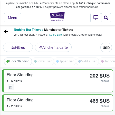
La place de marché des billets d’événements en direct depuis 2009.
Chaque commande
s fans achètent et vendent des billets
est garantie à 100 %.
Les prix peuvent différer de la valeur nominale.
StubHub - Où les f
Menu
Nothing But Thieves
Manchester Tickets
ven. 12 févr. 2027
•
19:30
at
Co-op Live
,
Manchester
,
Greater Manchester
Filtres
Afficher la carte
USD
Floor Standing
Lower Tier
Upper Tier
Middle Tier
Hangou
Floor Standing
202 $US
1 - 6 billets
chacun
Floor Standing
465 $US
1 - 2 billets
chacun