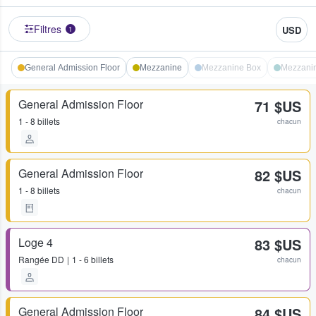
Filtres
USD
1
General Admission Floor
Mezzanine
Mezzanine Box
Mezzanin
General Admission Floor
71 $US
1 - 8 billets
chacun
General Admission Floor
82 $US
1 - 8 billets
chacun
Loge 4
83 $US
Rangée
DD
1 - 6 billets
chacun
General Admission Floor
84 $US