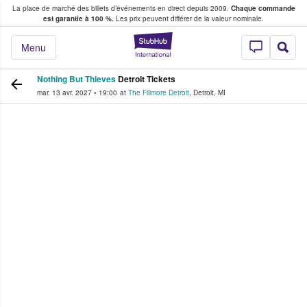
La place de marché des billets d’événements en direct depuis 2009.
Chaque commande
s fans achètent et vendent des billets
est garantie à 100 %.
Les prix peuvent différer de la valeur nominale.
StubHub - Où les f
Menu
Nothing But Thieves
Detroit Tickets
mar. 13 avr. 2027
•
19:00
at
The Fillmore Detroit
,
Detroit
,
MI